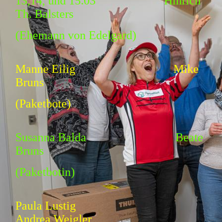
13,14, und 15.03 Hinrich
Th. Balsters
(Ehemann von Edelgard)
Manne Eilig Mike
Bruns
(Paketbote)
Susanna Balda Beate
Bruns
(Paketbotin)
Paula Lustig
Andrea Weigler