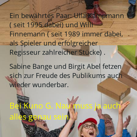
Ein bewährtes Paar: Ulla Kampmann
( seit 1995 dabei) und Willi
Finnemann ( seit 1989 immer dabei,
als Spieler und erfolgreicher
Regisseur zahlreicher Stücke) .
Sabine Bange und Birgit Abel fetzen
sich zur Freude des Publikums auch
wieder wunderbar.
Bei Kuno G. Nau muss ja auch
alles genau sein.