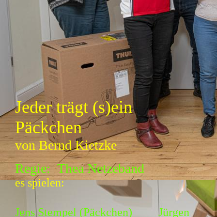
Jeder trägt (s)ein
Päckchen
von Bernd Kietzke
Regie: Thea Netzeband
es spielen:
Jens Stempel (Päckchen) Jürgen