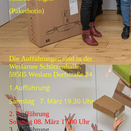
(Paketbotin)
Die Aufführungen sind in der
Weslarner Schützenhalle.
59505 Weslarn Dorfstraße 24
1.Aufführung
Samstag 7. März 19.30 Uhr
2. Aufführung
Sonntag 08. März 17.00 Uhr
3. Aufführung