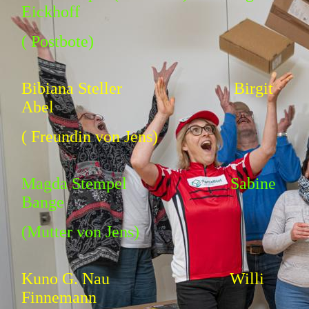
Eickhoff
( Postbote)
Bibiana Steller Birgit
Abel
( Freundin von Jens)
Magda Stempel Sabine
Bange
(Mutter von Jens)
Kuno G. Nau Willi
Finnemann