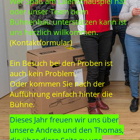
Wer Spaß am Laienschauspiel hat
oder unser Team beim
Bühnenbau unterstützen kann ist
uns herzlich willkommen.
(Kontaktformular)
Ein Besuch bei den Proben ist
auch kein Problem.
Oder kommen Sie nach der
Aufführung einfach hinter die
Bühne.
Dieses Jahr freuen wir uns über
unsere Andrea und den Thomas,