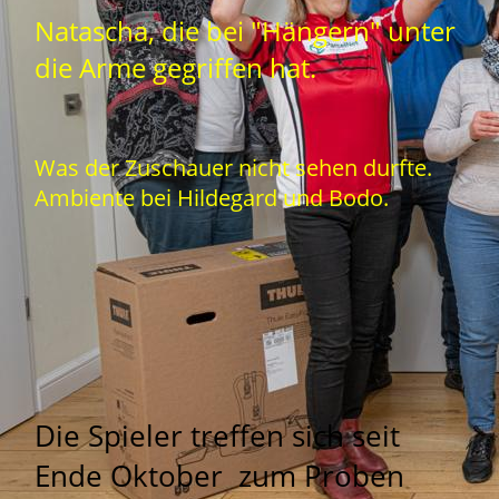
Natascha, die bei "Hängern" unter
die Arme gegriffen hat.
Was der Zuschauer nicht sehen durfte.
Ambiente bei Hildegard und Bodo.
Die Spieler treffen sich seit
Ende Oktober zum Proben