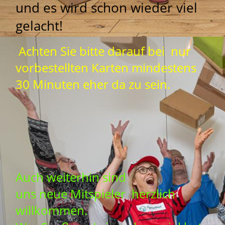
und es wird schon wieder viel
gelacht!
Achten Sie bitte darauf bei nur
vorbestellten Karten mindestens
30 Minuten eher da zu sein.
Auch weiterhin sind
uns neue Mitspieler herzlich
willkommen.