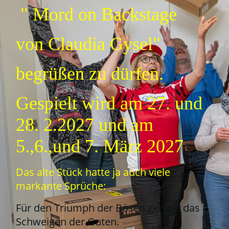
" Mord on Backstage
von Claudia Gysel"
begrüßen zu dürfen.
Gespielt wird am 27. und
28. 2.2027 und am
5.,6.,und 7. März 2027
Das alte Stück hatte ja auch viele
markante Sprüche:
Für den Triumph der Bösen genügt das
Schweigen der Guten.