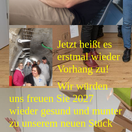
Jetzt heißt es
erstmal wieder
Vorhang zu!
Wir würden
uns freuen Sie 2027
wieder gesund und munter
zu unserem neuen Stück