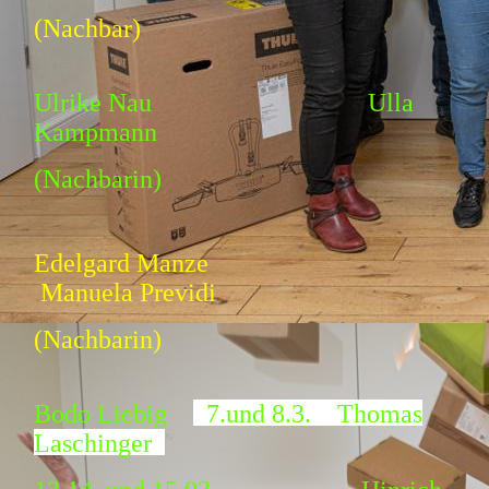
(Nachbar)
Ulrike Nau Ulla
Kampmann
(Nachbarin)
Edelgard Manze
Manuela Previdi
(Nachbarin)
Bodo Liebig
7.und 8.3. Thomas
Laschinger