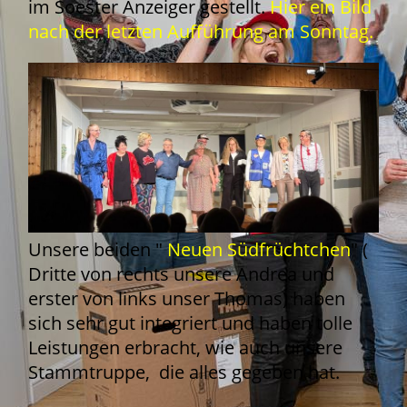
im Soester Anz
eiger gestellt.
Hier ein Bild
nach der letzten Aufführung am Sonntag.
Unsere beiden "
Neuen Südfrüchtchen
" (
Dritte von rechts unsere Andrea und
erster von links unser Thomas) haben
sich sehr gut integriert und haben tolle
Leistungen erbracht, wie auch unsere
Stammtruppe, die alles gegeben hat.